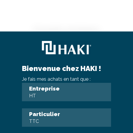
Produits similaires
Bienvenue chez HAKI !
Je fais mes achats en tant que :
Entreprise
HT
Particulier
TTC